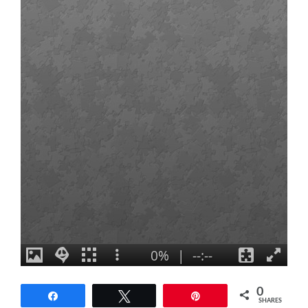
0
Share
Tweet
Pin
SHARES