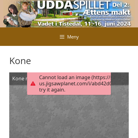
Hopp
til
innhold
Meny
Kone