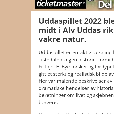
Uddaspillet 2022 bl
midt i Alv Uddas ri
vakre natur.
Uddaspillet er en viktig satsnin
Tistedalens egen historie, formidl
Frithjof E. Bye forsket og fordypet
gitt et sterkt og realistisk bilde a
Her var malende beskrivelser av l
dramatiske hendelser av historis
beretninger om livet og skjebnen
borgere.