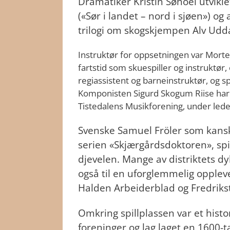
Dramatiker Kristin Søhoel utvikle
(«Sør i landet – nord i sjøen») og 
trilogi om skogskjempen Alv Udd
Instruktør for oppsetningen var Morte
fartstid som skuespiller og instruktør, 
regiassistent og barneinstruktør, og 
Komponisten Sigurd Skogum Riise har 
Tistedalens Musikforening, under lede
Svenske Samuel Fröler som kanskje
serien «Skjærgårdsdoktoren», spilt
djevelen. Mange av distriktets d
også til en uforglemmelig oppleve
Halden Arbeiderblad og Fredriks
Omkring spillplassen var et hist
foreninger og lag laget en 1600-t