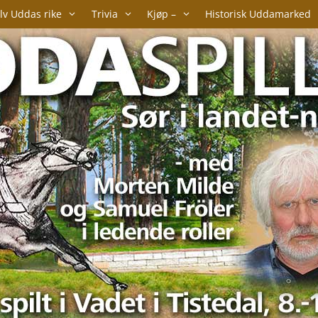
lv Uddas rike
Trivia
Kjøp –
Historisk Uddamarked