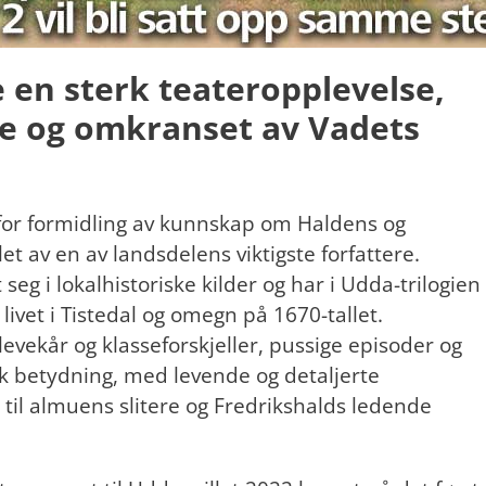
e en sterk teateropplevelse,
ke og omkranset av Vadets
g for formidling av kunnskap om Haldens og
et av en av landsdelens viktigste forfattere.
 seg i lokalhistoriske kilder og har i Udda-trilogien
v livet i Tistedal og omegn på 1670-tallet.
evekår og klasseforskjeller, pussige episoder og
k betydning, med levende og detaljerte
 til almuens slitere og Fredrikshalds ledende