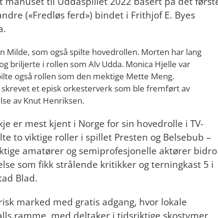
t manuset til Uddaspillet 2022 basert på det først
andre («Fredløs ferd») bindet i Frithjof E. Byes
a.
n Milde, som også spilte hovedrollen. Morten har lang
og briljerte i rollen som Alv Udda. Monica Hjelle var
spilte også rollen som den mektige Mette Meng.
skrevet et episk orkesterverk som ble fremført av
lse av Knut Henriksen.
 er mest kjent i Norge for sin hovedrolle i TV-
e to viktige roller i spillet Presten og Belsebub –
yktige amatører og semiprofesjonelle aktører bidro
lse som fikk strålende kritikker og terningkast 5 i
tad Blad.
orisk marked med gratis adgang, hvor lokale
alls ramme, med deltaker i tidsriktige skostymer