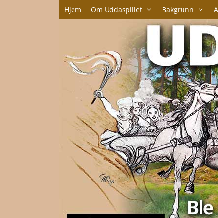
Hopp
Hjem
Om Uddaspillet
Bakgrunn
A
til
innhold