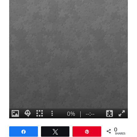
0
Share
Tweet
Pin
SHARES